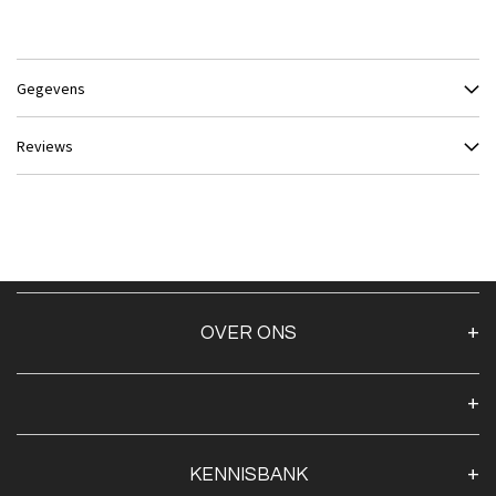
Gegevens
Reviews
OVER ONS
Over ons
Algemene voorwaarden
Klantenservice
KENNISBANK
Openingstijden