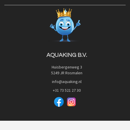
Contact
Blog
Privacy Policy
Advies
Red Label Filter Series
Veilig betalen met:
Nishikigoi-Ô
JPD Japan Pet Design
Downloads
AQUAKING B.V.
Huisbergenweg 3
5249 JR Rosmalen
info@aquaking.nl
+31 73 521 27 30