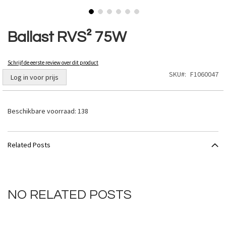
Ga
naar
Ballast RVS² 75W
het
begin
van
Schrijf de eerste review over dit product
de
SKU
F1060047
Log in voor prijs
afbeeldingen-
gallerij
Beschikbare voorraad:
138
Related Posts
NO RELATED POSTS