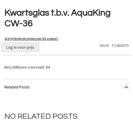
Ga
naar
Kwartsglas t.b.v. AquaKing
het
CW-36
begin
van
de
Schrijf de eerste review over dit product
afbeeldingen-
SKU
F1060070
gallerij
Log in voor prijs
Beschikbare voorraad:
84
Related Posts
NO RELATED POSTS