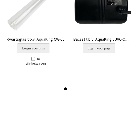
Kwartsglas t.b.v. AquaKing CW-55
Ballast t.b.v. AquaKing JUVC-CW-
55
Log in voor prijs
Log in voor prijs
In
Winkelwagen