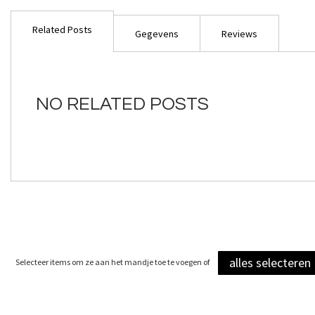
Ga
naar
Related Posts
het
Gegevens
Reviews
begin
van
de
afbeeldingen-
NO RELATED POSTS
gallerij
alles selecteren
Selecteer items om ze aan het mandje toe te voegen of