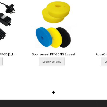
 PF-30 [1,14
Sponzenset PF²-30 NG 2x geel
AquaKin
Log in voor prijs
Lo