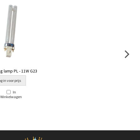
g lamp PL - 11W G23
g in voor prijs
In
Winkelwagen