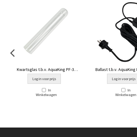
Kwartsglas t.b.v. AquaKing PF-30
Ballast t.b.v. AquaKing
nieuw model
kg]
Log in voor prijs
Log in voor prijs
In
In
Winkelwagen
Winkelwagen