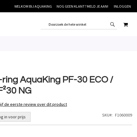
WELKOM BIJ AQUAKING
NOG GEEN KLANT? MELD JE AAN!
INLOGGEN
WINK
-ring AquaKing PF-30 ECO /
F²30 NG
ijf de eerste review over dit product
SKU
F1060009
og in voor prijs