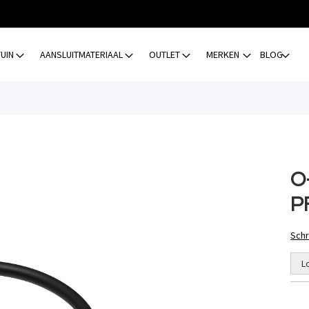
TUIN
AANSLUITMATERIAAL
OUTLET
MERKEN
BLOG
O
P
Schr
L