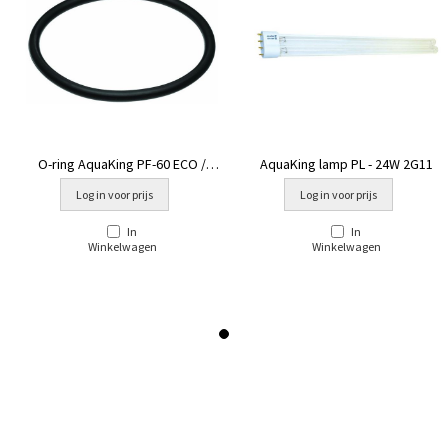
O-ring AquaKing PF-60 ECO /
AquaKing lamp PL - 24W 2G11
PF²-60 NG
Log in voor prijs
Log in voor prijs
In
In
Winkelwagen
Winkelwagen