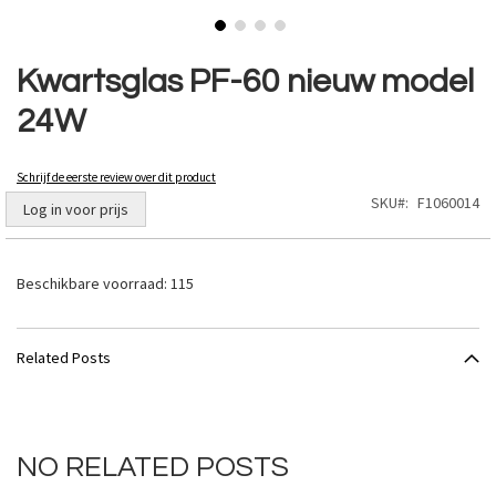
Ga
naar
Kwartsglas PF-60 nieuw model
het
24W
begin
van
de
Schrijf de eerste review over dit product
afbeeldingen-
SKU
F1060014
gallerij
Log in voor prijs
Beschikbare voorraad:
115
Related Posts
NO RELATED POSTS