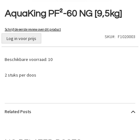
Ga
naar
AquaKing PF²-60 NG [9,5kg]
het
begin
van
Schrijf de eerste review over dit product
de
SKU
F1020003
Log in voor prijs
afbeeldingen-
gallerij
Beschikbare voorraad:
10
2 stuks per doos
Related Posts