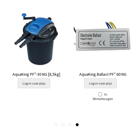
AquaKing PF²-30 NG [8,5kg]
AquaKing Ballast PF² 60 NG
Log in voor prijs
Log in voor prijs
In
Winkelwagen