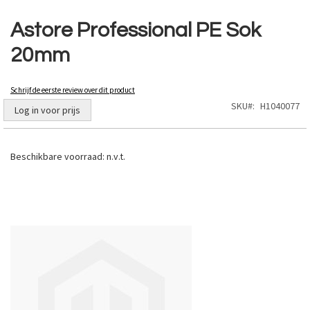
Ga
naar
Astore Professional PE Sok
het
20mm
begin
van
de
Schrijf de eerste review over dit product
afbeeldingen-
SKU
H1040077
gallerij
Log in voor prijs
Beschikbare voorraad:
n.v.t.