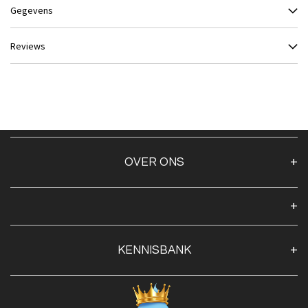
Gegevens
Reviews
OVER ONS
Over ons
Algemene voorwaarden
Klantenservice
KENNISBANK
Openingstijden
Contact
Blog
Privacy Policy
Advies