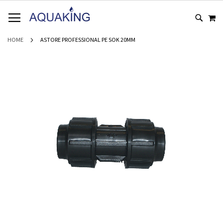
GA
WI
NAAR
DE
INHOUD
HOME
ASTORE PROFESSIONAL PE SOK 20MM
Ga
naar
het
einde
van
de
afbeeldingen-
gallerij