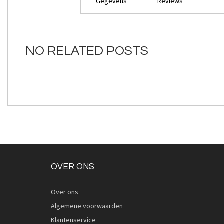
van
Gegevens
Reviews
de
afbeeldingen-
gallerij
NO RELATED POSTS
OVER ONS
Over ons
Algemene voorwaarden
Klantenservice