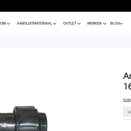
TUIN
AANSLUITMATERIAAL
OUTLET
MERKEN
BLOG
A
1
Schr
L