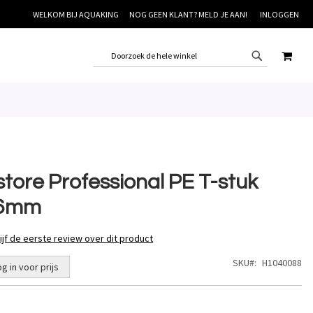
WELKOM BIJ AQUAKING
NOG GEEN KLANT? MELD JE AAN!
INLOGGEN
WINK
store Professional PE T-stuk
6mm
ijf de eerste review over dit product
SKU
H1040088
og in voor prijs