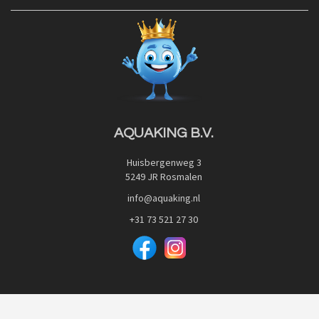
Contact
Blog
Privacy Policy
Advies
Red Label Filter Series
Veilig betalen met:
Nishikigoi-Ô
JPD Japan Pet Design
Downloads
AQUAKING B.V.
Huisbergenweg 3
5249 JR Rosmalen
info@aquaking.nl
+31 73 521 27 30