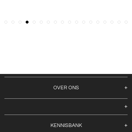
OVER ONS
Over ons
Algemene voorwaarden
Klantenservice
KENNISBANK
Openingstijden