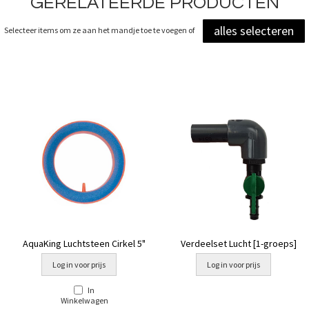
GERELATEERDE PRODUCTEN
alles selecteren
Selecteer items om ze aan het mandje toe te voegen of
AquaKing Luchtsteen Cirkel 5"
Verdeelset Lucht [1-groeps]
Log in voor prijs
Log in voor prijs
In
Winkelwagen