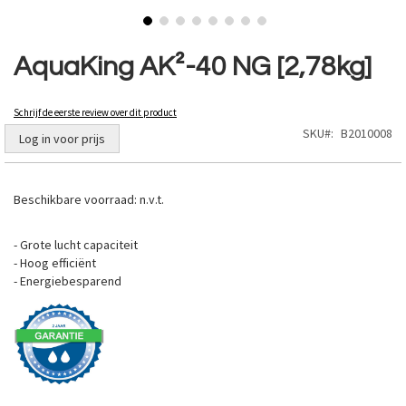
Ga
naar
AquaKing AK²-40 NG [2,78kg]
het
begin
van
Schrijf de eerste review over dit product
de
SKU
B2010008
Log in voor prijs
afbeeldingen-
gallerij
Beschikbare voorraad:
n.v.t.
- Grote lucht capaciteit
- Hoog efficiënt
- Energiebesparend