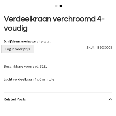
Ga
naar
Verdeelkraan verchroomd 4-
het
voudig
begin
van
de
Schrijf de eerste review over dit product
afbeeldingen-
SKU
B2030008
gallerij
Log in voor prijs
Beschikbare voorraad:
3231
Lucht verdeelkraan 4 x 6 mm tule
Related Posts