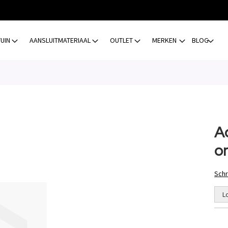
TUIN
AANSLUITMATERIAAL
OUTLET
MERKEN
BLOG
A
o
Schr
L