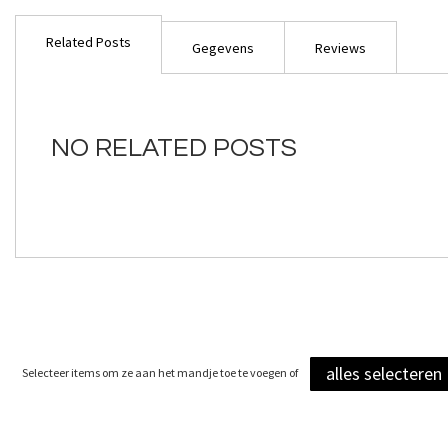
Ga
naar
Related Posts
het
Gegevens
Reviews
begin
van
de
afbeeldingen-
NO RELATED POSTS
gallerij
alles selecteren
Selecteer items om ze aan het mandje toe te voegen of