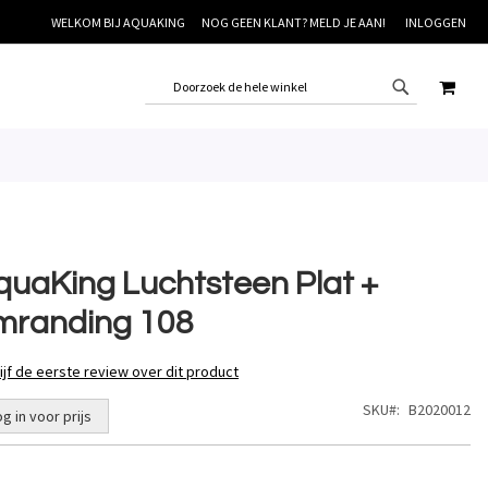
WELKOM BIJ AQUAKING
NOG GEEN KLANT? MELD JE AAN!
INLOGGEN
WINK
quaKing Luchtsteen Plat +
mranding 108
ijf de eerste review over dit product
SKU
B2020012
og in voor prijs