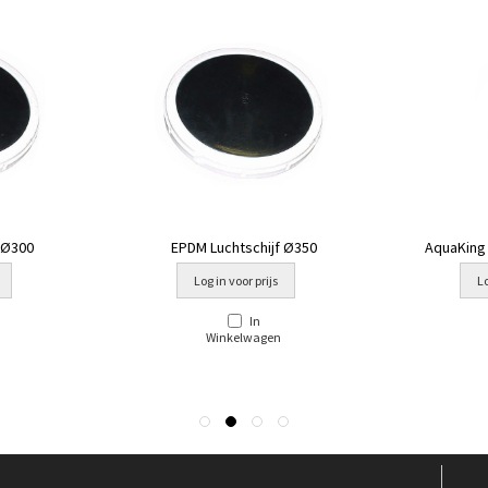
 Ø300
EPDM Luchtschijf Ø350
AquaKing
Log in voor prijs
Lo
In
Winkelwagen