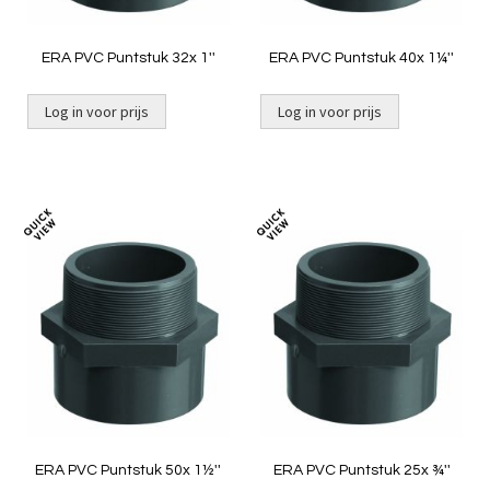
ERA PVC Puntstuk 32x 1''
ERA PVC Puntstuk 40x 1¼''
Log in voor prijs
Log in voor prijs
Toevoegen
Toevoeg
om
om
te
te
vergelijken
vergelij
ERA PVC Puntstuk 50x 1½''
ERA PVC Puntstuk 25x ¾''