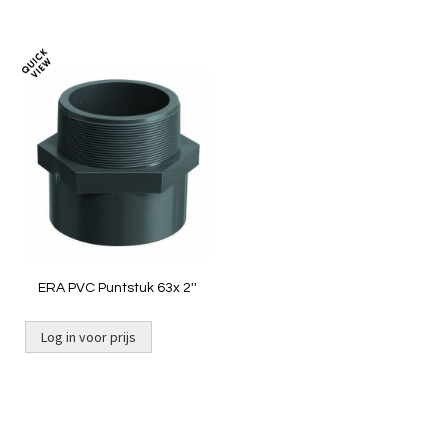
Toevoegen
om
te
vergelijken
ERA PVC Puntstuk 63x 2''
Log in voor prijs