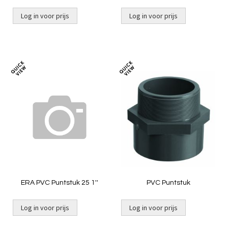
Log in voor prijs
Log in voor prijs
Toevoegen
Toevoeg
om
om
te
te
vergelijken
vergelij
ERA PVC Puntstuk 25 1''
PVC Puntstuk
Log in voor prijs
Log in voor prijs