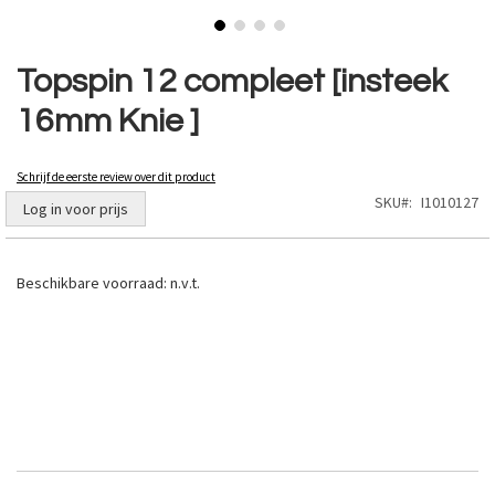
Ga
naar
Topspin 12 compleet [insteek
het
16mm Knie ]
begin
van
de
Schrijf de eerste review over dit product
afbeeldingen-
SKU
I1010127
gallerij
Log in voor prijs
Beschikbare voorraad:
n.v.t.