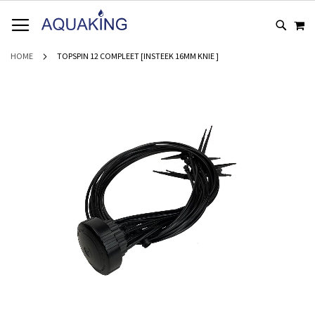
GA
WI
NAAR
DE
INHOUD
HOME
TOPSPIN 12 COMPLEET [INSTEEK 16MM KNIE ]
Ga
naar
het
einde
van
de
afbeeldingen-
gallerij