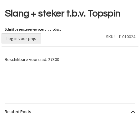
Ga
naar
Slang + steker t.b.v. Topspin
het
begin
van
Schrijf de eerste review over dit product
de
SKU
I1010024
Log in voor prijs
afbeeldingen-
gallerij
Beschikbare voorraad:
27300
Related Posts