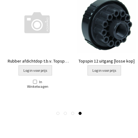
Rubber afdichtdop t.b.v. Topspin
Topspin 12 uitgang [losse kop]
losse kop [strip 8st]
Log in voor prijs
Log in voor prijs
In
Winkelwagen