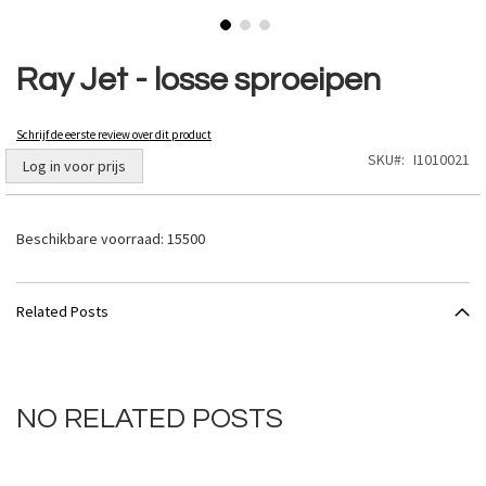
Ga
naar
Ray Jet - losse sproeipen
het
begin
van
Schrijf de eerste review over dit product
de
SKU
I1010021
Log in voor prijs
afbeeldingen-
gallerij
Beschikbare voorraad:
15500
Related Posts
NO RELATED POSTS