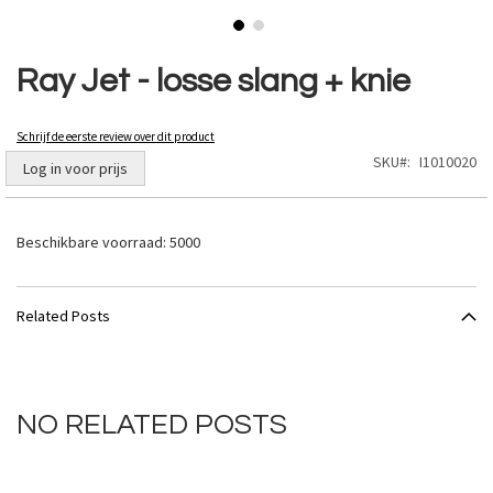
Ga
naar
Ray Jet - losse slang + knie
het
begin
van
Schrijf de eerste review over dit product
de
SKU
I1010020
Log in voor prijs
afbeeldingen-
gallerij
Beschikbare voorraad:
5000
Related Posts
NO RELATED POSTS