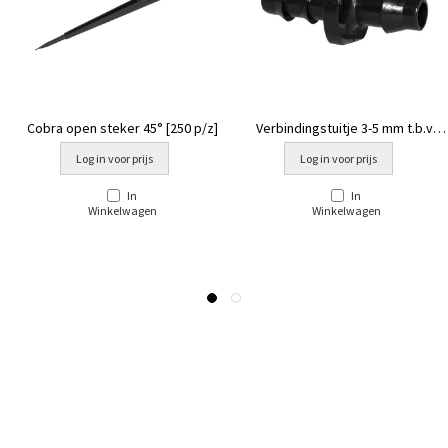
Cobra open steker 45° [250 p/z]
Verbindingstuitje 3-5 mm t.b.v.
Cobra/Ray Jet [PE D3.75]
Log in voor prijs
Log in voor prijs
In
In
Winkelwagen
Winkelwagen