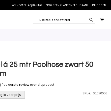
WELKOM BIJ AQUAKING
NOG GEEN KLANT? MELD JE AAN!
INLOGGEN
WINK
ol á 25 mtr Poolhose zwart 50
m
ijf de eerste review over dit product
SKU
S2050006
og in voor prijs