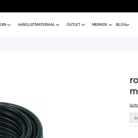
TUIN
AANSLUITMATERIAAL
OUTLET
MERKEN
BLOG
r
m
Schr
L