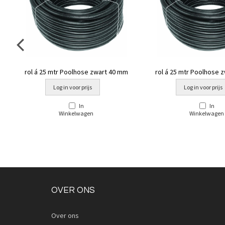
rol á 25 mtr Poolhose zwart 40 mm
rol á 25 mtr Poolhose 
Log in voor prijs
Log in voor prijs
In
In
Winkelwagen
Winkelwagen
OVER ONS
Over ons