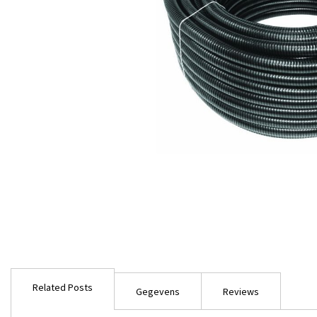
Ga
naar
Related Posts
het
Gegevens
Reviews
begin