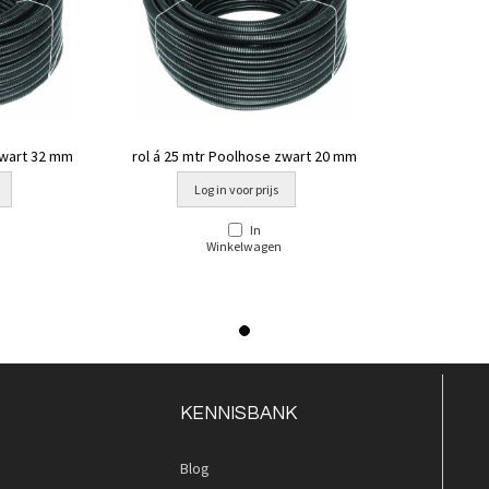
zwart 32 mm
rol á 25 mtr Poolhose zwart 20 mm
Log in voor prijs
In
Winkelwagen
KENNISBANK
Blog