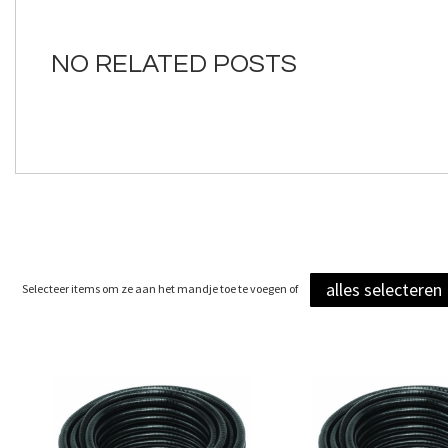
van
de
afbeeldingen-
NO RELATED POSTS
gallerij
alles selecteren
Selecteer items om ze aan het mandje toe te voegen of