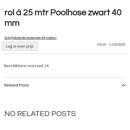
Ga
naar
rol á 25 mtr Poolhose zwart 40
het
mm
begin
van
de
Schrijf de eerste review over dit product
afbeeldingen-
SKU
S2050005
gallerij
Log in voor prijs
Beschikbare voorraad:
16
Related Posts
NO RELATED POSTS