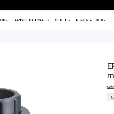
TUIN
AANSLUITMATERIAAL
OUTLET
MERKEN
BLOG
E
m
Schr
L