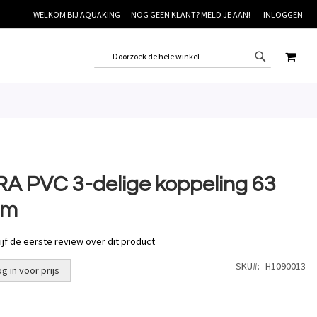
WELKOM BIJ AQUAKING
NOG GEEN KLANT? MELD JE AAN!
INLOGGEN
WINK
RA PVC 3-delige koppeling 63
m
ijf de eerste review over dit product
SKU
H1090013
og in voor prijs