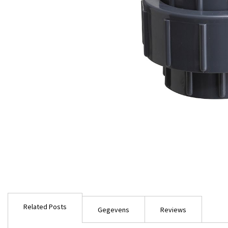
Ga
naar
Related Posts
het
Gegevens
Reviews
begin