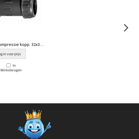
ompressie kopp. 32x32
mm
g in voor prijs
In
Winkelwagen