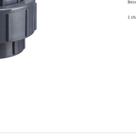
Besc
1 st