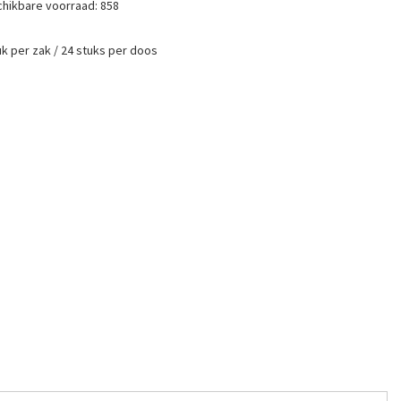
hikbare voorraad:
858
uk per zak / 24 stuks per doos