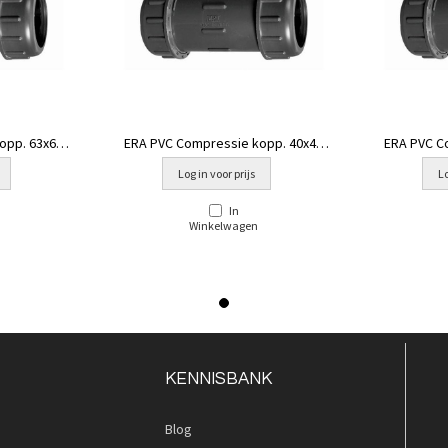
opp. 63x63
ERA PVC Compressie kopp. 40x40
ERA PVC C
mm
Log in voor prijs
Lo
In
Winkelwagen
KENNISBANK
Blog