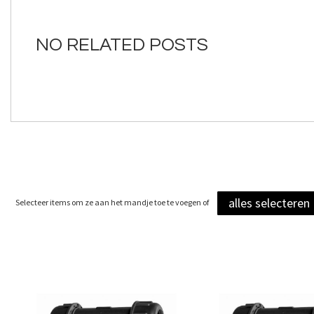
van
de
afbeeldingen-
NO RELATED POSTS
gallerij
alles selecteren
Selecteer items om ze aan het mandje toe te voegen of