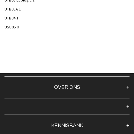
UTB03A
1
UTB04
1
USU05
0
OVER ONS
Over ons
Algemene voorwaarden
Klantenservice
KENNISBANK
Openingstijden