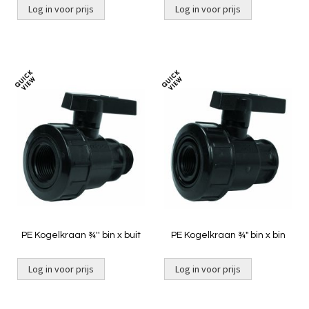
Log in voor prijs
Log in voor prijs
Toevoegen
Toevoeg
om
om
te
te
vergelijken
vergelij
PE Kogelkraan ¾'' bin x buit
PE Kogelkraan ¾" bin x bin
Log in voor prijs
Log in voor prijs
Niet op voorraad