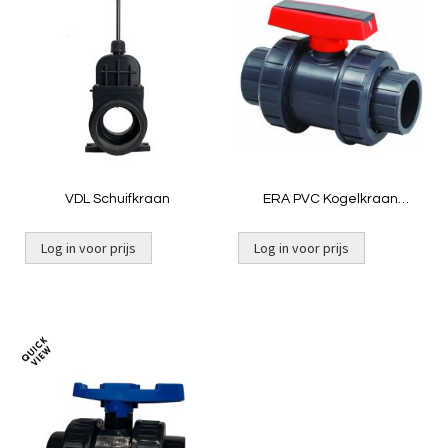
om
om
te
te
vergelijken
vergelij
VDL Schuifkraan
ERA PVC Kogelkraan
Industrie UTB01
Log in voor prijs
Log in voor prijs
Toevoegen
om
te
vergelijken