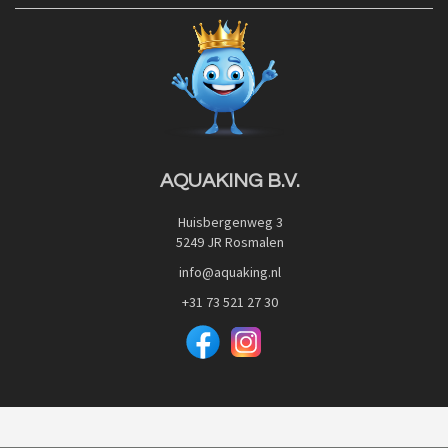
Contact
Blog
Privacy Policy
Advies
Red Label Filter Series
Veilig betalen met:
Nishikigoi-Ô
JPD Japan Pet Design
Downloads
AQUAKING B.V.
Huisbergenweg 3
5249 JR Rosmalen
info@aquaking.nl
+31 73 521 27 30