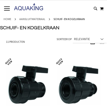
GA
WI
NAAR
DE
INHOUD
HOME
AANSLUITMATERIAAL
SCHUIF- EN KOGELKRAAN
SCHUIF- EN KOGELKRAAN
SORTEER OP
11
PRODUCTEN
TONEN ALS
Foto-
Lijs
tabel
Toevoegen
Toevoeg
om
om
te
te
vergelijken
vergelij