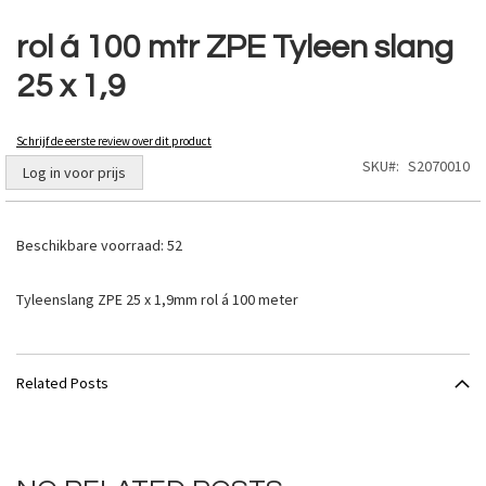
Ga
naar
rol á 100 mtr ZPE Tyleen slang
het
25 x 1,9
begin
van
de
Schrijf de eerste review over dit product
afbeeldingen-
SKU
S2070010
gallerij
Log in voor prijs
Beschikbare voorraad:
52
Tyleenslang ZPE 25 x 1,9mm rol á 100 meter
Related Posts