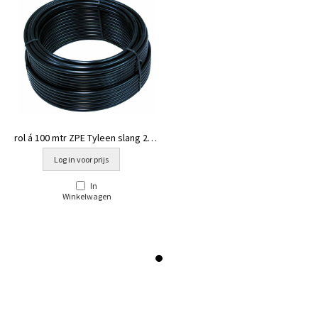
rol á 100 mtr ZPE Tyleen slang 20 x
1,6
Log in voor prijs
In
Winkelwagen