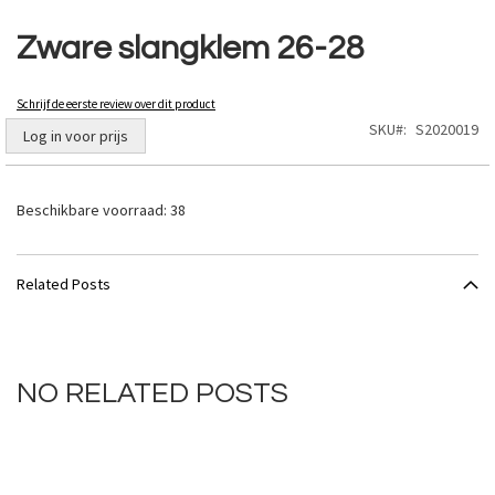
Ga
naar
Zware slangklem 26-28
het
begin
van
Schrijf de eerste review over dit product
de
SKU
S2020019
Log in voor prijs
afbeeldingen-
gallerij
Beschikbare voorraad:
38
Related Posts
NO RELATED POSTS