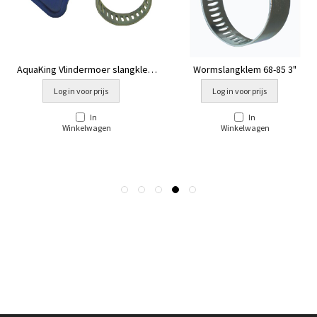
AquaKing Vlindermoer slangklem
Wormslangklem 68-85 3"
1"
Log in voor prijs
Log in voor prijs
In
In
Winkelwagen
Winkelwagen