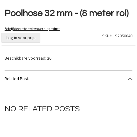
Ga
naar
Poolhose 32 mm - (8 meter rol)
het
begin
van
Schrijf de eerste review over dit product
de
SKU
S2050040
Log in voor prijs
afbeeldingen-
gallerij
Beschikbare voorraad:
26
Related Posts
NO RELATED POSTS