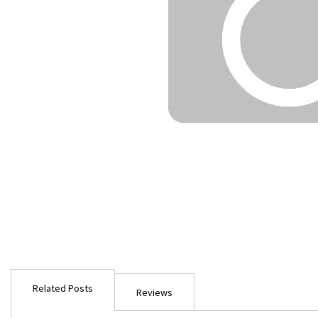
Ga
naar
Related Posts
het
Reviews
begin