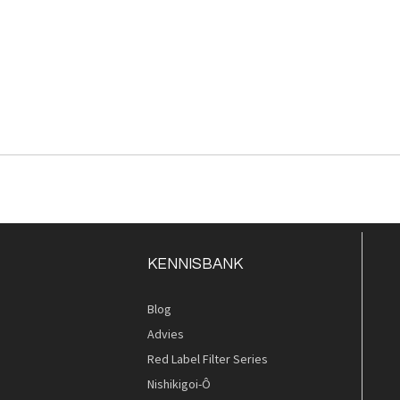
KENNISBANK
Blog
Advies
Red Label Filter Series
Nishikigoi-Ô