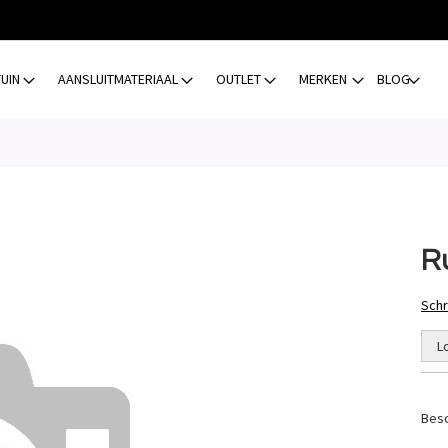
TUIN
AANSLUITMATERIAAL
OUTLET
MERKEN
BLOG
R
Schr
L
Besc