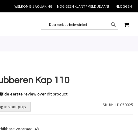
WELKOM BIJ AQUAKING
NOG GEEN KLANT? MELD JE AAN!
INLOGGEN
WINK
ubberen Kap 110
ijf de eerste review over dit product
SKU
H1050025
og in voor prijs
hikbare voorraad:
48