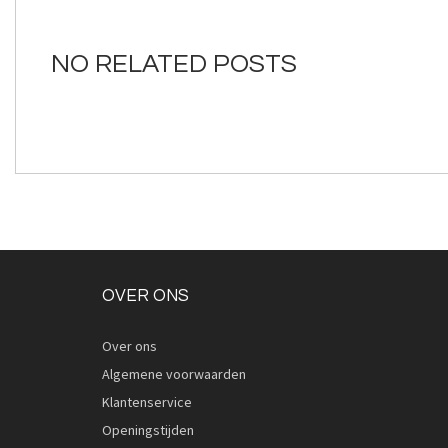
van
de
afbeeldingen-
NO RELATED POSTS
gallerij
OVER ONS
Over ons
Algemene voorwaarden
Klantenservice
Openingstijden