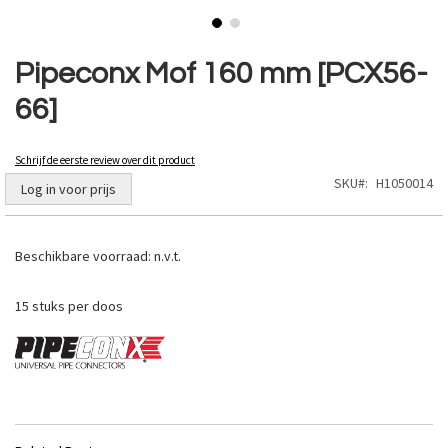
Ga
naar
Pipeconx Mof 160 mm [PCX56-
het
66]
begin
van
de
Schrijf de eerste review over dit product
afbeeldingen-
SKU
H1050014
gallerij
Log in voor prijs
Beschikbare voorraad:
n.v.t.
15 stuks per doos