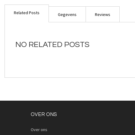
Ga
naar
Related Posts
het
Gegevens
Reviews
begin
van
de
afbeeldingen-
NO RELATED POSTS
gallerij
OVER ONS
Over ons