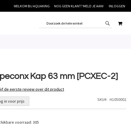
WELKOM BIJ AQUAKING
NOG GEEN KLANT? MELD JE AAN!
INLOGGEN
WINK
ipeconx Kap 63 mm [PCXEC-2]
ijf de eerste review over dit product
SKU
H1050002
og in voor prijs
hikbare voorraad:
305