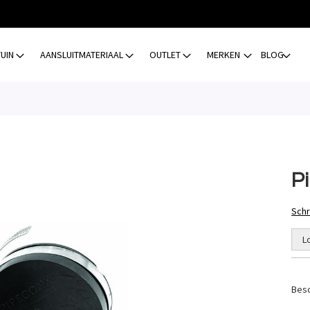
TUIN
AANSLUITMATERIAAL
OUTLET
MERKEN
BLOG
P
Schr
L
Besc