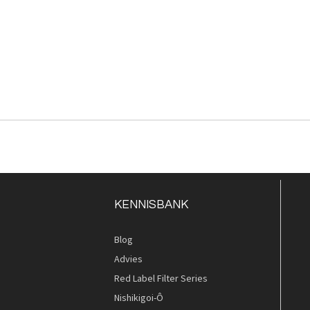
KENNISBANK
Blog
Advies
Red Label Filter Series
Nishikigoi-Ô