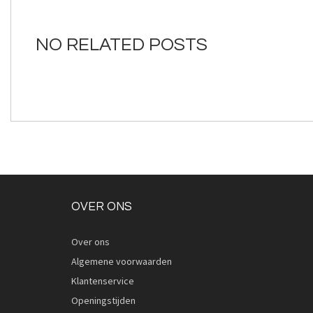
van
de
afbeeldingen-
NO RELATED POSTS
gallerij
OVER ONS
Over ons
Algemene voorwaarden
Klantenservice
Openingstijden