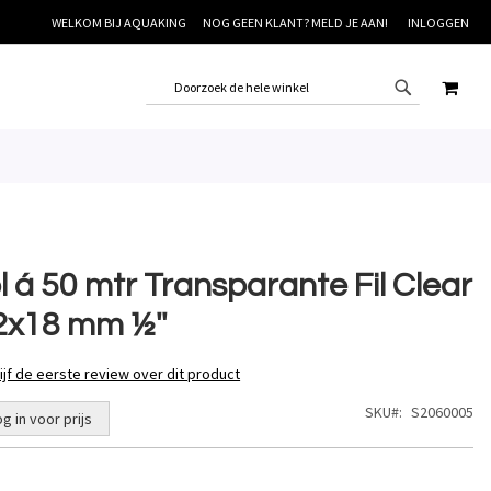
WELKOM BIJ AQUAKING
NOG GEEN KLANT? MELD JE AAN!
INLOGGEN
WINK
l á 50 mtr Transparante Fil Clear
2x18 mm ½''
ijf de eerste review over dit product
SKU
S2060005
og in voor prijs