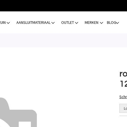
TUIN
AANSLUITMATERIAAL
OUTLET
MERKEN
BLOG
ro
1
Schr
L