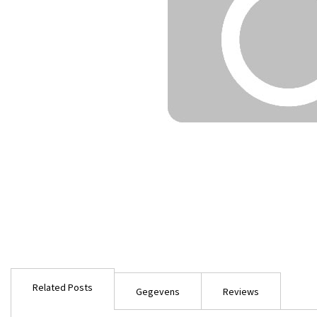
Ga
naar
Related Posts
het
Gegevens
Reviews
begin