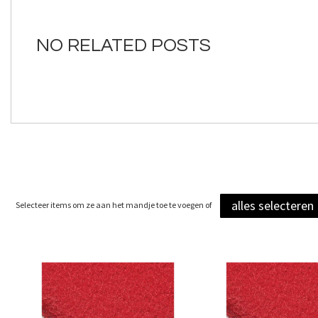
van
de
afbeeldingen-
NO RELATED POSTS
gallerij
alles selecteren
Selecteer items om ze aan het mandje toe te voegen of