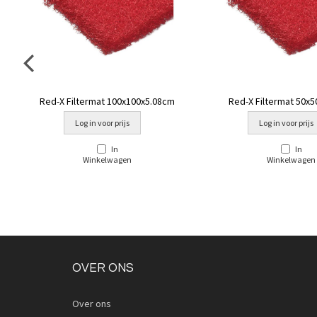
Red-X Filtermat 100x100x5.08cm
Red-X Filtermat 50x
Log in voor prijs
Log in voor prijs
In
In
Winkelwagen
Winkelwagen
OVER ONS
Over ons