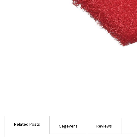
Ga
naar
Related Posts
het
Gegevens
Reviews
begin