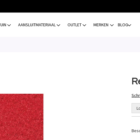
TUIN
AANSLUITMATERIAAL
OUTLET
MERKEN
BLOG
R
Schr
L
Besc