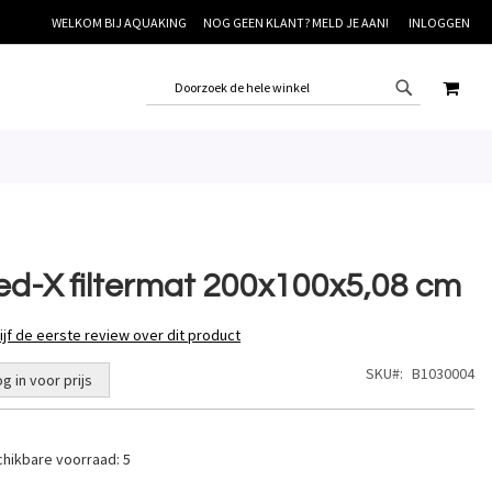
WELKOM BIJ AQUAKING
NOG GEEN KLANT? MELD JE AAN!
INLOGGEN
WINK
ed-X filtermat 200x100x5,08 cm
ijf de eerste review over dit product
SKU
B1030004
og in voor prijs
hikbare voorraad:
5