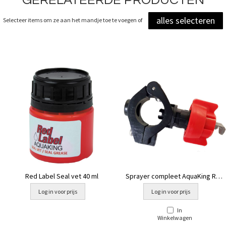
alles selecteren
Selecteer items om ze aan het mandje toe te voegen of
Red Label Seal vet 40 ml
Sprayer compleet AquaKing Red
Label
Log in voor prijs
Log in voor prijs
In
Winkelwagen