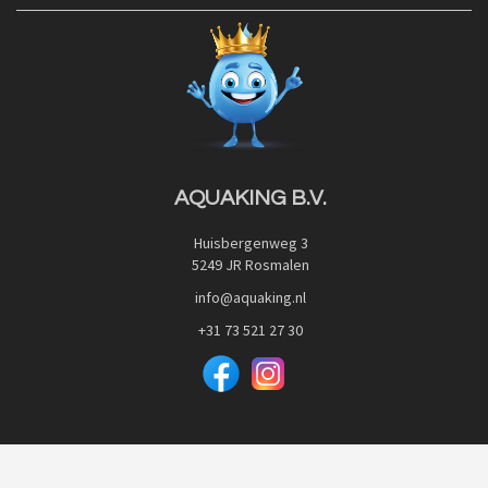
Contact
Blog
Privacy Policy
Advies
Red Label Filter Series
Veilig betalen met:
Nishikigoi-Ô
JPD Japan Pet Design
Downloads
AQUAKING B.V.
Huisbergenweg 3
5249 JR Rosmalen
info@aquaking.nl
+31 73 521 27 30