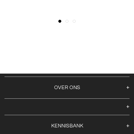
OVER ONS
Over ons
Algemene voorwaarden
Klantenservice
KENNISBANK
Openingstijden