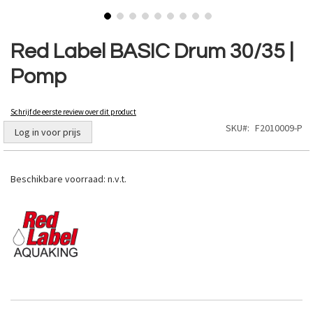
Ga
naar
Red Label BASIC Drum 30/35 |
het
Pomp
begin
van
de
Schrijf de eerste review over dit product
afbeeldingen-
SKU
F2010009-P
gallerij
Log in voor prijs
Beschikbare voorraad:
n.v.t.