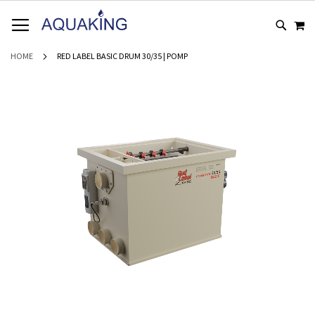
GA
WI
NAAR
DE
INHOUD
HOME
RED LABEL BASIC DRUM 30/35 | POMP
Ga
naar
het
einde
van
de
afbeeldingen-
gallerij