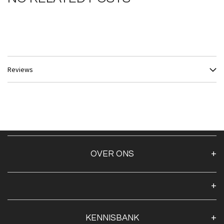
Reviews
OVER ONS
Over ons
Algemene voorwaarden
Klantenservice
KENNISBANK
Openingstijden