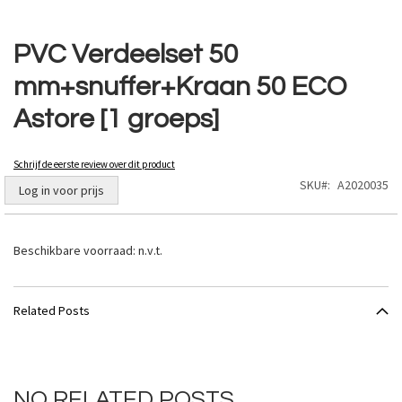
Ga
naar
PVC Verdeelset 50
het
mm+snuffer+Kraan 50 ECO
begin
van
Astore [1 groeps]
de
afbeeldingen-
gallerij
Schrijf de eerste review over dit product
SKU
A2020035
Log in voor prijs
Beschikbare voorraad:
n.v.t.
Related Posts
NO RELATED POSTS