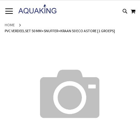
GA
WI
NAAR
DE
INHOUD
HOME
PVC VERDEELSET 50 MM+SNUFFER+KRAAN 50 ECO ASTORE [1 GROEPS]
Ga
naar
het
einde
van
de
afbeeldingen-
gallerij