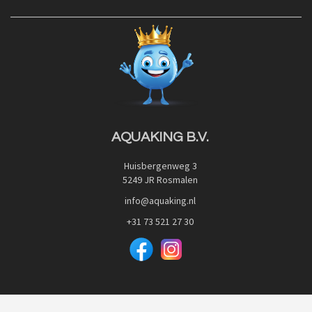
Contact
Blog
Privacy Policy
Advies
Red Label Filter Series
Veilig betalen met:
Nishikigoi-Ô
JPD Japan Pet Design
Downloads
AQUAKING B.V.
Huisbergenweg 3
5249 JR Rosmalen
info@aquaking.nl
+31 73 521 27 30