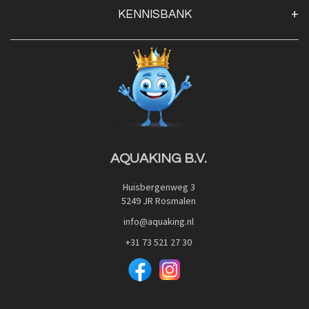
KENNISBANK
Openingstijden
Contact
Blog
Privacy Policy
Advies
Red Label Filter Series
Veilig betalen met:
Nishikigoi-Ô
JPD Japan Pet Design
Downloads
AQUAKING B.V.
Huisbergenweg 3
5249 JR Rosmalen
info@aquaking.nl
+31 73 521 27 30