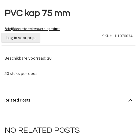
Ga
naar
PVC kap 75 mm
het
begin
van
Schrijf de eerste review over dit product
de
SKU
H1070034
Log in voor prijs
afbeeldingen-
gallerij
Beschikbare voorraad:
20
50 stuks per doos
Related Posts
NO RELATED POSTS