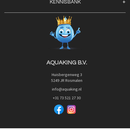
KENNISBANK
Openingstijden
Contact
Blog
Privacy Policy
Advies
Red Label Filter Series
Veilig betalen met:
Nishikigoi-Ô
JPD Japan Pet Design
Downloads
AQUAKING B.V.
Huisbergenweg 3
5249 JR Rosmalen
info@aquaking.nl
+31 73 521 27 30