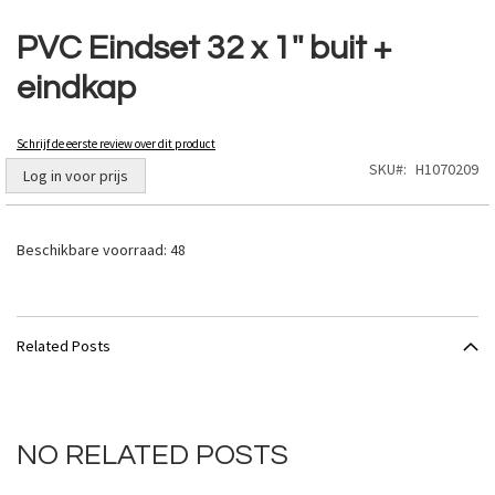
Ga
naar
PVC Eindset 32 x 1'' buit +
het
eindkap
begin
van
de
Schrijf de eerste review over dit product
afbeeldingen-
SKU
H1070209
gallerij
Log in voor prijs
Beschikbare voorraad:
48
Related Posts
NO RELATED POSTS