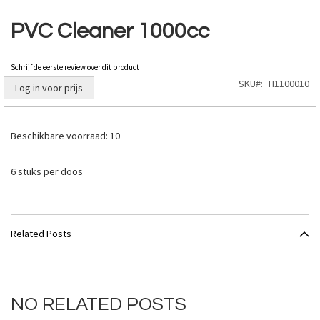
Ga
naar
PVC Cleaner 1000cc
het
begin
van
Schrijf de eerste review over dit product
de
SKU
H1100010
Log in voor prijs
afbeeldingen-
gallerij
Beschikbare voorraad:
10
6 stuks per doos
Related Posts
NO RELATED POSTS