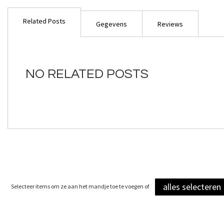
Ga
naar
Related Posts
het
Gegevens
Reviews
begin
van
de
afbeeldingen-
NO RELATED POSTS
gallerij
alles selecteren
Selecteer items om ze aan het mandje toe te voegen of