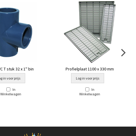
 T stuk 32 x 1'' bin
Profielplaat 1100 x 330 mm
g in voor prijs
Log in voor prijs
In
In
Winkelwagen
Winkelwagen