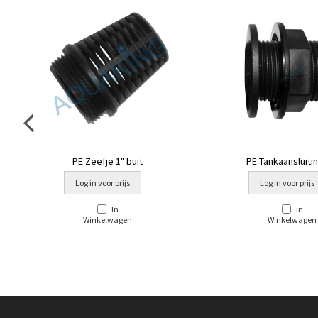
PE Zeefje 1" buit
PE Tankaansluitin
Log in voor prijs
Log in voor prijs
In
In
Winkelwagen
Winkelwagen