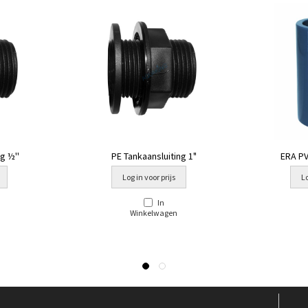
g ½''
PE Tankaansluiting 1"
ERA PVC
Log in voor prijs
Lo
In
Winkelwagen