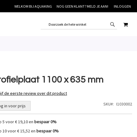
WELKOM BIJ AQUAKING
NOG GEEN KLANT? MELD JE AAN!
INLOGGEN
WINK
rofielplaat 1100 x 635 mm
ijf de eerste review over dit product
SKU
I1030002
og in voor prijs
p 5 voor
€ 19,10
en
bespaar
0
%
p 10 voor
€ 15,52
en
bespaar
0
%