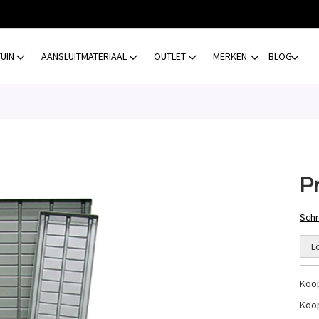
TUIN
AANSLUITMATERIAAL
OUTLET
MERKEN
BLOG
P
Schr
L
Koo
Koo