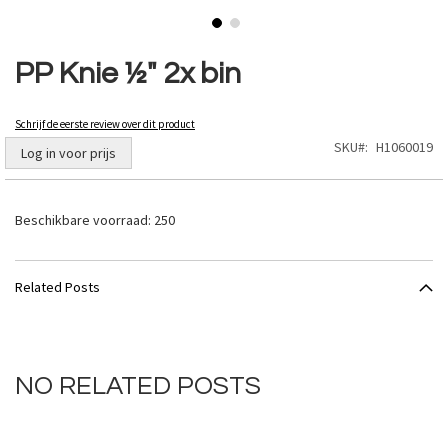
Ga
naar
PP Knie ½" 2x bin
het
begin
van
Schrijf de eerste review over dit product
de
SKU
H1060019
Log in voor prijs
afbeeldingen-
gallerij
Beschikbare voorraad:
250
Related Posts
NO RELATED POSTS