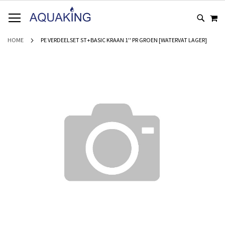
GA
WI
NAAR
DE
INHOUD
HOME
PE VERDEELSET ST+BASIC KRAAN 1'' PR GROEN [WATERVAT LAGER]
Ga
naar
het
einde
van
de
afbeeldingen-
gallerij