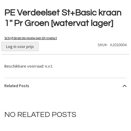
Ga
naar
PE Verdeelset St+Basic kraan
het
1'' Pr Groen [watervat lager]
begin
van
de
Schrijf de eerste review over dit product
afbeeldingen-
SKU
A2020004
gallerij
Log in voor prijs
Beschikbare voorraad:
n.v.t.
Related Posts
NO RELATED POSTS