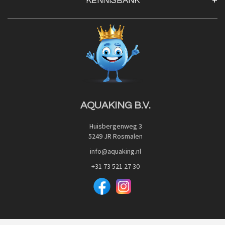
KENNISBANK
Openingstijden
Contact
Blog
Privacy Policy
Advies
Red Label Filter Series
Veilig betalen met:
Nishikigoi-Ô
JPD Japan Pet Design
Downloads
AQUAKING B.V.
Huisbergenweg 3
5249 JR Rosmalen
info@aquaking.nl
+31 73 521 27 30