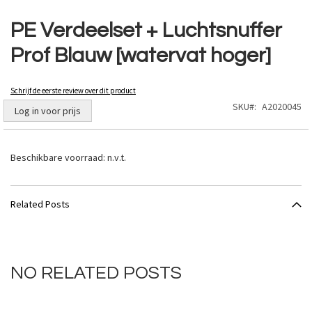
Ga
naar
PE Verdeelset + Luchtsnuffer
het
Prof Blauw [watervat hoger]
begin
van
de
Schrijf de eerste review over dit product
afbeeldingen-
SKU
A2020045
gallerij
Log in voor prijs
Beschikbare voorraad:
n.v.t.
Related Posts
NO RELATED POSTS