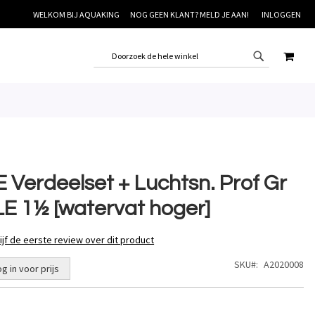
WELKOM BIJ AQUAKING
NOG GEEN KLANT? MELD JE AAN!
INLOGGEN
WINK
E Verdeelset + Luchtsn. Prof Gr
LE 1½ [watervat hoger]
ijf de eerste review over dit product
SKU
A2020008
og in voor prijs