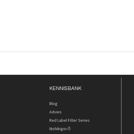
KENNISBANK
Blog
Advies
Red Label Filter Series
Nishikigoi-Ô