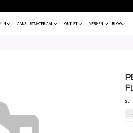
TUIN
AANSLUITMATERIAAL
OUTLET
MERKEN
BLOG
P
F
Schr
L