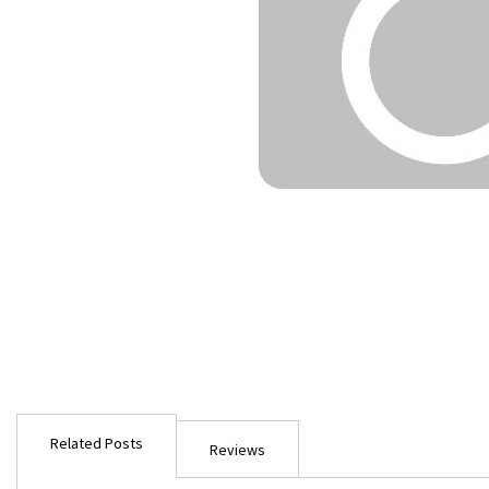
Ga
naar
Related Posts
het
Reviews
begin