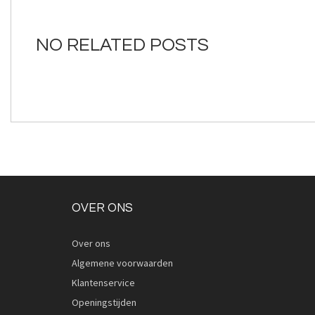
van
de
afbeeldingen-
NO RELATED POSTS
gallerij
OVER ONS
Over ons
Algemene voorwaarden
Klantenservice
Openingstijden