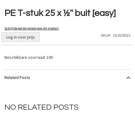
Ga
naar
PE T-stuk 25 x ½'' buit [easy]
het
begin
van
Schrijf de eerste review over dit product
de
SKU
H1010023
Log in voor prijs
afbeeldingen-
gallerij
Beschikbare voorraad:
100
Related Posts
NO RELATED POSTS