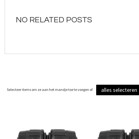
van
de
afbeeldingen-
NO RELATED POSTS
gallerij
alles selecteren
Selecteer items om ze aan het mandje toe te voegen of