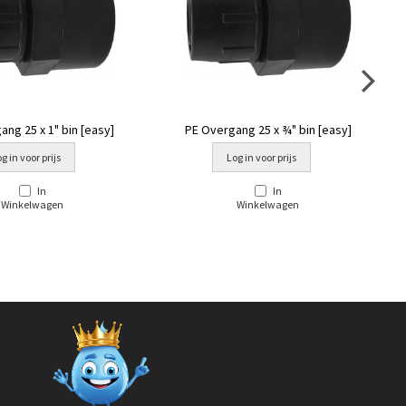
ng 25 x 1" bin [easy]
PE Overgang 25 x ¾" bin [easy]
g in voor prijs
Log in voor prijs
In
In
Winkelwagen
Winkelwagen