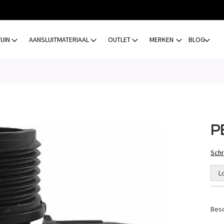
TUIN
AANSLUITMATERIAAL
OUTLET
MERKEN
BLOG
PE
Schr
L
Besc