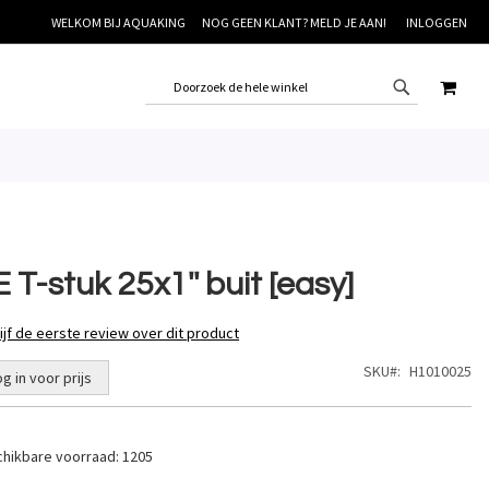
WELKOM BIJ AQUAKING
NOG GEEN KLANT? MELD JE AAN!
INLOGGEN
WINK
 T-stuk 25x1'' buit [easy]
ijf de eerste review over dit product
SKU
H1010025
og in voor prijs
hikbare voorraad:
1205