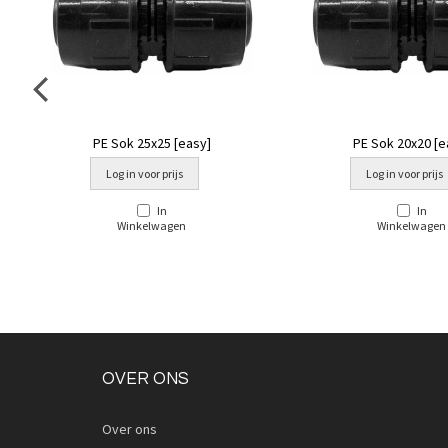
PE Sok 25x25 [easy]
PE Sok 20x20 [e
Log in voor prijs
Log in voor prijs
In
In
Winkelwagen
Winkelwagen
OVER ONS
Over ons