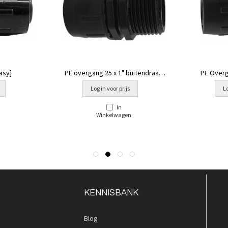
asy]
PE overgang 25 x 1" buitendraad
PE Overga
Easy
Log in voor prijs
Lo
In
Winkelwagen
KENNISBANK
Blog