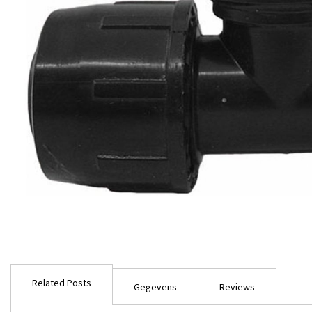
Ga
naar
Related Posts
het
Gegevens
Reviews
begin