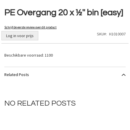
Ga
naar
PE Overgang 20 x ½'' bin [easy]
het
begin
van
Schrijf de eerste review over dit product
de
SKU
H1010007
Log in voor prijs
afbeeldingen-
gallerij
Beschikbare voorraad:
1100
Related Posts
NO RELATED POSTS