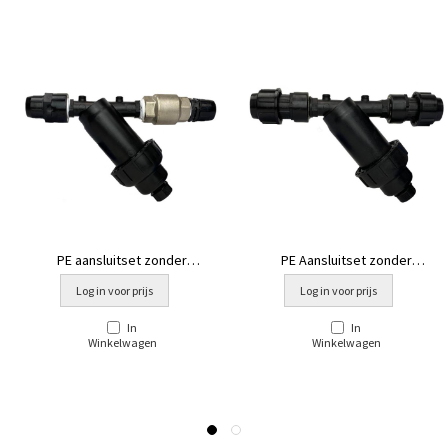
PE aansluitset zonder
PE Aansluitset zonder
circulatiesysteem standaard +
circulatiesysteem Standaard
Log in voor prijs
Log in voor prijs
klep [ea
[prof zw]
In
In
Winkelwagen
Winkelwagen