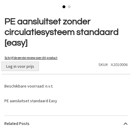
Ga
naar
PE aansluitset zonder
het
circulatiesysteem standaard
begin
van
[easy]
de
afbeeldingen-
gallerij
Schrijf de eerste review over dit product
SKU
A2010006
Log in voor prijs
Beschikbare voorraad:
n.v.t.
PE aansluitset standaard Easy
Related Posts