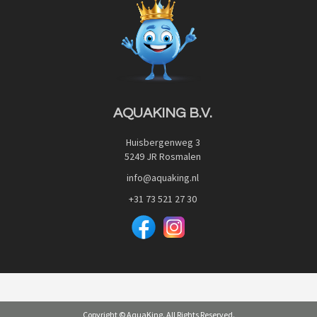
Blog
Privacy Policy
Advies
Red Label Filter Series
Veilig betalen met:
Nishikigoi-Ô
JPD Japan Pet Design
Downloads
AQUAKING B.V.
Huisbergenweg 3
5249 JR Rosmalen
info@aquaking.nl
+31 73 521 27 30
Copyright © AquaKing. All Rights Reserved.