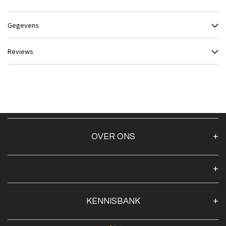
Gegevens
Reviews
OVER ONS
Over ons
Algemene voorwaarden
Klantenservice
KENNISBANK
Openingstijden
Contact