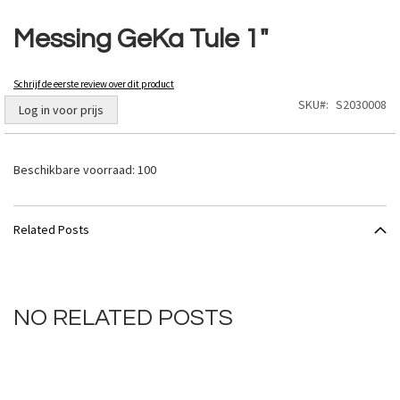
Ga
naar
Messing GeKa Tule 1"
het
begin
van
Schrijf de eerste review over dit product
de
SKU
S2030008
Log in voor prijs
afbeeldingen-
gallerij
Beschikbare voorraad:
100
Related Posts
NO RELATED POSTS