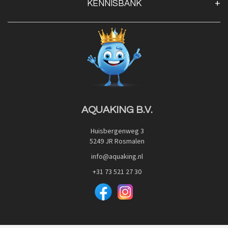
KENNISBANK
Openingstijden
Contact
Blog
Privacy Policy
Advies
Red Label Filter Series
Veilig betalen met:
Nishikigoi-Ô
JPD Japan Pet Design
Downloads
AQUAKING B.V.
Huisbergenweg 3
5249 JR Rosmalen
info@aquaking.nl
+31 73 521 27 30