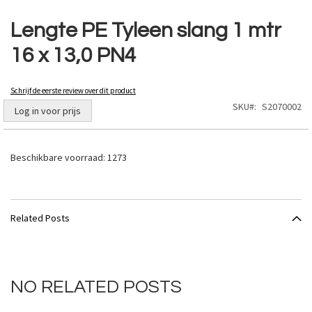
Ga
naar
Lengte PE Tyleen slang 1 mtr
het
16 x 13,0 PN4
begin
van
de
Schrijf de eerste review over dit product
afbeeldingen-
SKU
S2070002
gallerij
Log in voor prijs
Beschikbare voorraad:
1273
Related Posts
NO RELATED POSTS