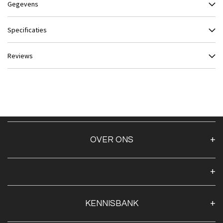
Gegevens
Specificaties
Reviews
OVER ONS
Over ons
Algemene voorwaarden
Klantenservice
KENNISBANK
Openingstijden
Contact