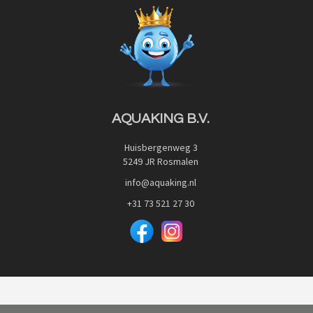
Blog
Privacy Policy
Advies
Red Label Filter Series
Veilig betalen met:
Nishikigoi-Ô
JPD Japan Pet Design
Downloads
AQUAKING B.V.
Huisbergenweg 3
5249 JR Rosmalen
info@aquaking.nl
+31 73 521 27 30