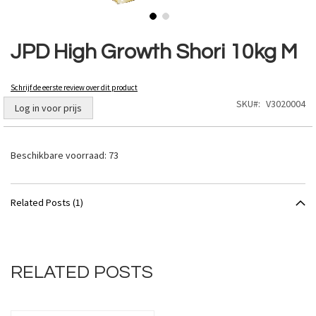
Ga
naar
JPD High Growth Shori 10kg M
het
begin
van
Schrijf de eerste review over dit product
de
SKU
V3020004
Log in voor prijs
afbeeldingen-
gallerij
Beschikbare voorraad:
73
Related Posts (1)
RELATED POSTS