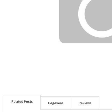
Ga
naar
Related Posts
het
Gegevens
Reviews
begin