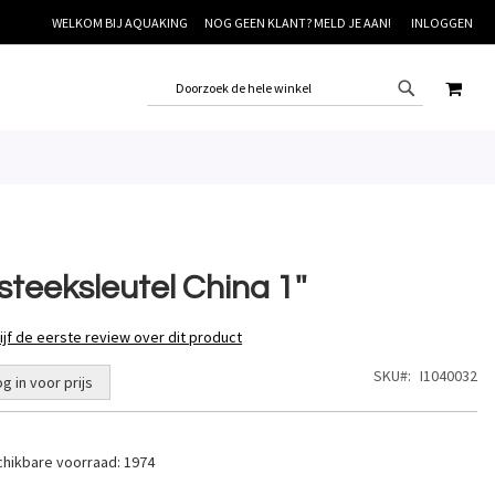
WELKOM BIJ AQUAKING
NOG GEEN KLANT? MELD JE AAN!
INLOGGEN
WINK
steeksleutel China 1''
ijf de eerste review over dit product
SKU
I1040032
og in voor prijs
hikbare voorraad:
1974