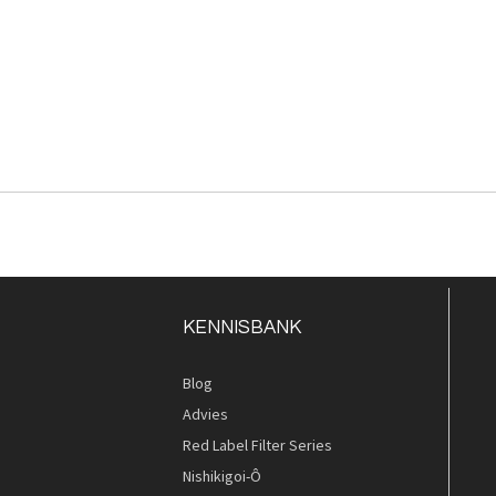
KENNISBANK
Blog
Advies
Red Label Filter Series
Nishikigoi-Ô