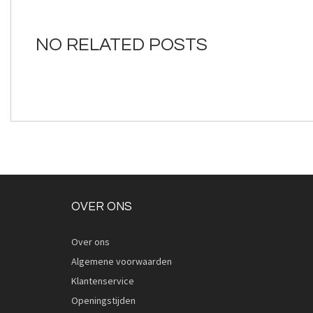
van
de
afbeeldingen-
NO RELATED POSTS
gallerij
OVER ONS
Over ons
Algemene voorwaarden
Klantenservice
Openingstijden