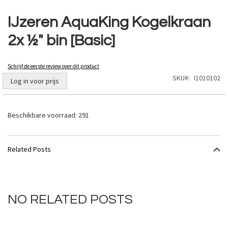
Ga
naar
IJzeren AquaKing Kogelkraan
het
2x ½" bin [Basic]
begin
van
de
Schrijf de eerste review over dit product
afbeeldingen-
SKU
I1010102
gallerij
Log in voor prijs
Beschikbare voorraad:
291
Related Posts
NO RELATED POSTS