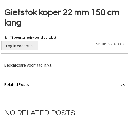
Ga
naar
Gietstok koper 22 mm 150 cm
het
lang
begin
van
de
Schrijf de eerste review over dit product
afbeeldingen-
SKU
S2030028
gallerij
Log in voor prijs
Beschikbare voorraad:
n.v.t.
Related Posts
NO RELATED POSTS