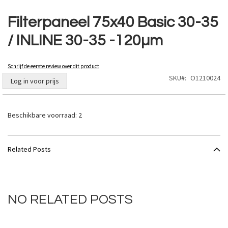
Ga
naar
Filterpaneel 75x40 Basic 30-35
het
/ INLINE 30-35 -120µm
begin
van
de
Schrijf de eerste review over dit product
afbeeldingen-
SKU
O1210024
gallerij
Log in voor prijs
Beschikbare voorraad:
2
Related Posts
NO RELATED POSTS