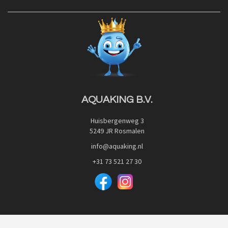
Contact
Blog
Privacy Policy
Advies
Red Label Filter Series
Veilig betalen met:
Nishikigoi-Ô
JPD Japan Pet Design
Downloads
AQUAKING B.V.
Huisbergenweg 3
5249 JR Rosmalen
info@aquaking.nl
+31 73 521 27 30