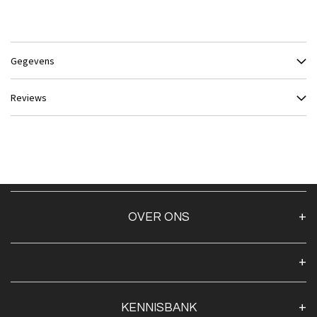
Gegevens
Reviews
OVER ONS
Over ons
Algemene voorwaarden
Klantenservice
KENNISBANK
Openingstijden