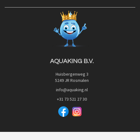
Contact
Blog
Privacy Policy
Advies
Red Label Filter Series
Veilig betalen met:
Nishikigoi-Ô
JPD Japan Pet Design
Downloads
AQUAKING B.V.
Huisbergenweg 3
5249 JR Rosmalen
info@aquaking.nl
+31 73 521 27 30