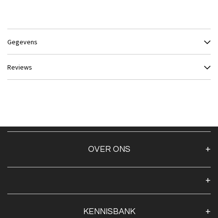
Gegevens
Reviews
OVER ONS
Over ons
Algemene voorwaarden
Klantenservice
KENNISBANK
Openingstijden