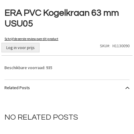
Ga
naar
ERA PVC Kogelkraan 63 mm
het
USU05
begin
van
de
Schrijf de eerste review over dit product
afbeeldingen-
SKU
H1130090
gallerij
Log in voor prijs
Beschikbare voorraad:
935
Related Posts
NO RELATED POSTS